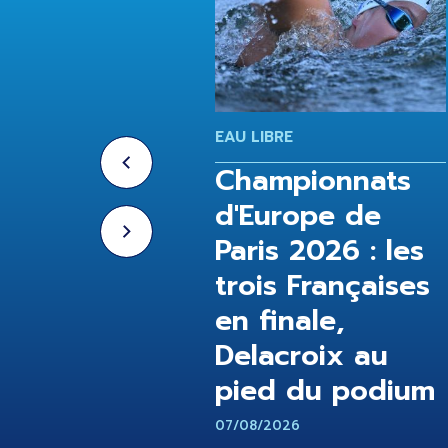
GEON
EAU LIBRE
ampionnats
Championnats
Europe de
d'Europe de
is 2026:
Paris 2026 : les
lifax en finale
trois Françaises
en finale,
/2026
Delacroix au
pied du podium
07/08/2026