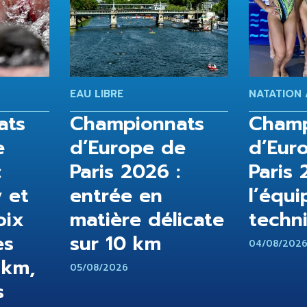
EAU LIBRE
NATATION 
ats
Championnats
Champ
e
d’Europe de
d’Eur
:
Paris 2026 :
Paris 
 et
entrée en
l’équi
oix
matière délicate
techn
es
sur 10 km
04/08/202
 km,
05/08/2026
s