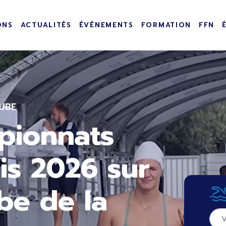
incipale
ONS
ACTUALITÉS
ÉVÉNEMENTS
FORMATION
FFN
UBE
pionnats
is 2026 sur
be de la