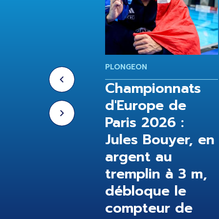
GEON
PLONGEON
ampionnats
Championnats
urope de
d'Europe de
is 2026 : le 3
Paris 2026 :
ynchro mixte
Jules Bouyer, en
e, Naïs
argent au
let 12ème du
tremplin à 3 m,
débloque le
compteur de
/2026