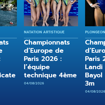
NATATION ARTISTIQUE
PLONGEO
ats
Championnats
Champ
e
d’Europe de
d’Eur
:
Paris 2026 :
Paris 
l’équipe
Landi
icate
technique 4ème
Bayol
3m
04/08/2026
04/08/202