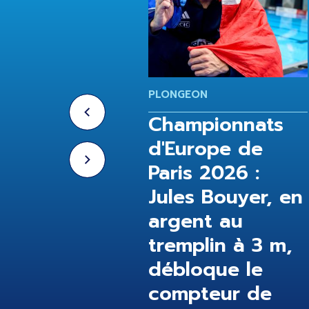
GEON
PLONGEON
ampionnats
Championnats
urope de
d'Europe de
is 2026 : le 3
Paris 2026 :
ynchro mixte
Jules Bouyer, en
e, Naïs
argent au
let 12ème du
tremplin à 3 m,
débloque le
compteur de
/2026