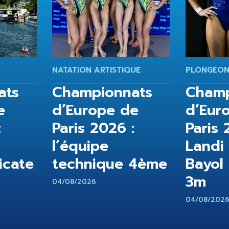
NATATION ARTISTIQUE
PLONGEO
ats
Championnats
Champ
e
d’Europe de
d’Eur
:
Paris 2026 :
Paris 
l’équipe
Landi
icate
technique 4ème
Bayol
3m
04/08/2026
04/08/202