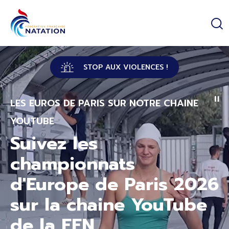
Panneau de gestion des cookies
Passer au contenu principal
STOP AUX VIOLENCES !
LES EUROS DE PARIS SUR NOTRE CHAINE
YOUTUBE
Suivez les
championnats
d'Europe de Paris 2026
sur la chaine YouTube
de la FFN