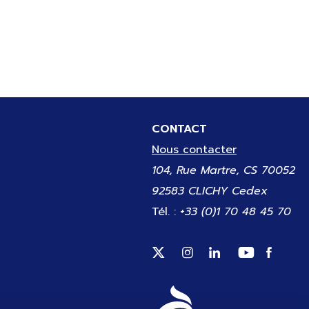
CONTACT
Nous contacter
104, Rue Martre, CS 70052
92583 CLICHY Cedex
Tél. :
+33 (0)1 70 48 45 70
Suivez-nous sur Twitter (
Suivez-nous sur Inst
Suivez-nous sur
Suivez-no
Suivez