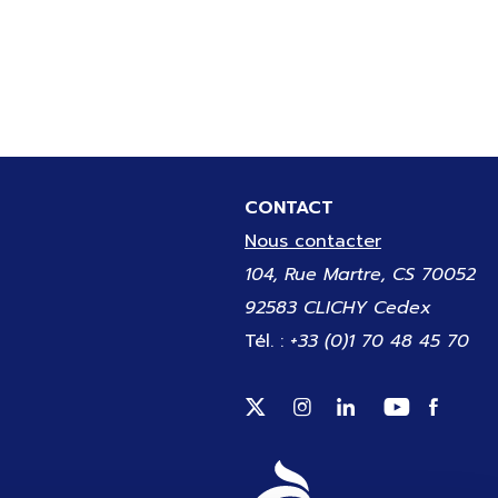
CONTACT
Nous contacter
104, Rue Martre, CS 70052
92583 CLICHY Cedex
Tél. :
+33 (0)1 70 48 45 70
Suivez-nous sur Twitter (
Suivez-nous sur Inst
Suivez-nous sur
Suivez-no
Suivez