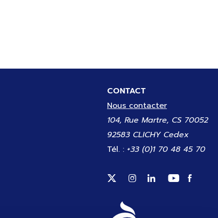
CONTACT
Nous contacter
104, Rue Martre, CS 70052
92583 CLICHY Cedex
Tél. :
+33 (0)1 70 48 45 70
Suivez-nous sur Twitter (
Suivez-nous sur Inst
Suivez-nous sur
Suivez-no
Suivez