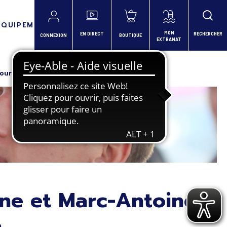
ÉQUIPEMENTS
MON
EN DIRECT
RECHERCHER
CONNEXION
BOUTIQUE
EXTRANAT
pour les Mondiaux de Doha
ne et Marc-Antoine
a