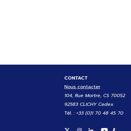
CONTACT
Nous contacter
104, Rue Martre, CS 70052
92583 CLICHY Cedex
Tél. :
+33 (0)1 70 48 45 70
Suivez-nous sur Twitter (
Suivez-nous sur Inst
Suivez-nous sur
Suivez-no
Suivez