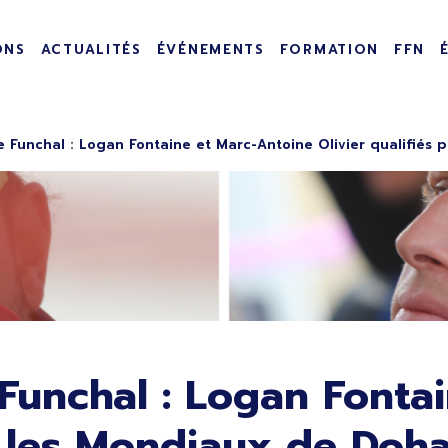
incipale
ONS
ACTUALITÉS
ÉVÉNEMENTS
FORMATION
FFN
Funchal : Logan Fontaine et Marc-Antoine Olivier qualifiés 
unchal : Logan Fontai
ur les Mondiaux de Doh