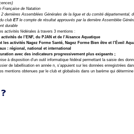
icences)
on Française de Natation
x 2 dernières Assemblées Générales de la ligue et du comité départemental, do
du club 
ET
 le compte de résultat approuvés par la dernière Assemblée Génér
nt durable
es activités fédérales à travers 3 mentions :
 activités de l’ENF, du PJAN et de l’Aisance Aquatique
t les activités Nagez Forme Santé, Nagez Forme Bien être et l’Éveil Aqu
eaux
 :
 régional, national et international
cturation avec des indicateurs progressivement plus exigeants ;
ise à disposition d’un outil informatique fédéral permettant la saisie des donn
ssier de labellisation en année n, s’appuient sur les données enregistrées dan
es mentions obtenues par le club et globalisés dans un barème qui détermine 
 ?