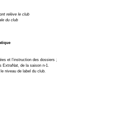
nt relève le club
ale du club
atique
ées et l’instruction des dossiers ;
s ExtraNat, de la saison n-1. 
le niveau de label du club.