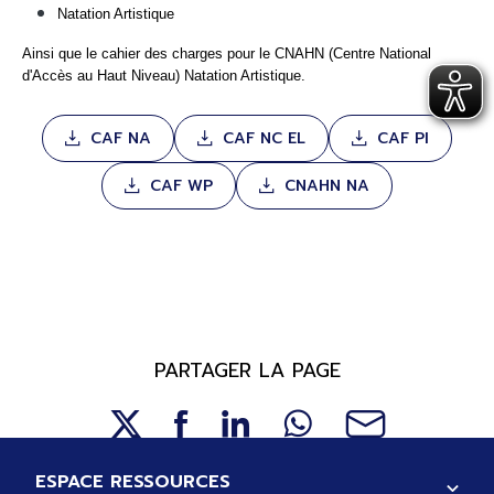
Natation Artistique
Ainsi que le cahier des charges pour le CNAHN (Centre National
d'Accès au Haut Niveau) Natation Artistique.
CAF NA
CAF NC EL
CAF Pl
CAF WP
CNAHN NA
PARTAGER LA PAGE
Pied de page
ESPACE RESSOURCES