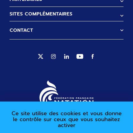
SITES COMPLÉMENTAIRES
CONTACT
Suivez-nous sur Twitter (Ouverture no
Suivez-nous sur Instagram (Ouve
Suivez-nous sur Linkedin (
Suivez-nous sur Yout
Suivez-nous sur 
Ce site utilise des cookies et vous donne
le contrôle sur ceux que vous souhaitez
activer
Pied de page
Accessibilité partiellement accessible
Mentions légales