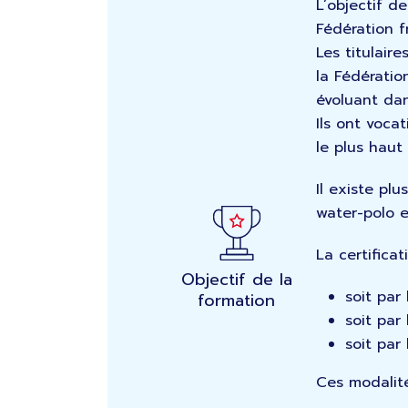
L’objectif d
Fédération f
Les titulair
la Fédératio
évoluant dan
Ils ont voca
le plus haut
Il existe pl
water-polo e
La certifica
Objectif de la
soit par 
formation
soit par
soit par 
Ces modalité