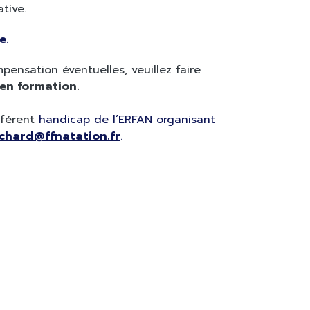
tive.
re.
mpensation éventuelles,
veuillez
faire
 en formation.
éférent
handicap de l’ERFAN organisant
ochard@ffnatation.fr
.