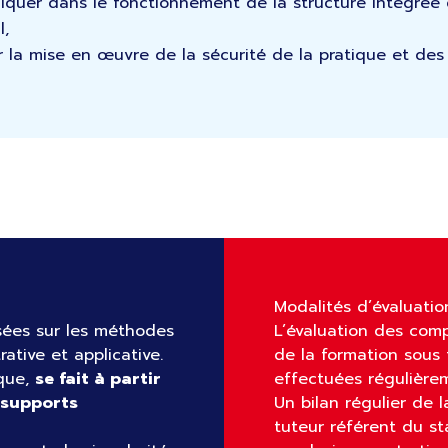
liquer dans le fonctionnement de la structure intégré
l,
r la mise en œuvre de la sécurité de la pratique et des
Modalités d’évaluatio
sées sur les méthodes
L’évaluation des com
rative et applicative.
de la formation sous 
ique,
se fait à partir
effectuées régulièrem
e supports
Un bilan régulier de 
tuteur référent du st