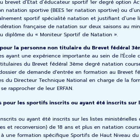
u brevet d’État d’éducateur sportif 1er degré option Ac
on natation sportive (BEES 1er natation sportive) ou d’u
aînement sportif spécialité natation et justifiant d’une 
édération française de natation sur deux saisons au mi
u diplôme du « Moniteur Sportif de Natation ».
pour la personne non titulaire du Brevet fédéral 3è
s ayant une expérience importante au sein de l'École d
titulaires du Brevet fédéral 3ème degré natation course
dossier de demande d'entrée en formation au Brevet f
s du Directeur Technique National en charge de la form
se rapprocher de leur ERFAN.
 pour les sportifs inscrits ou ayant été inscrits sur l
inscrits ou ayant été inscrits sur les listes ministérielles
nes et reconversion) de 18 ans et plus en natation cour
 à une formation spécifique Sportifs de Haut Niveau d