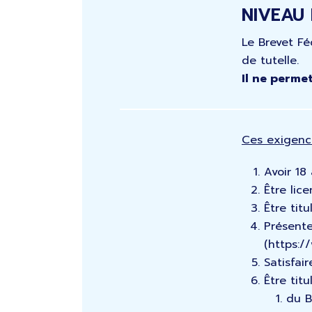
NIVEAU
Le Brevet Fé
de tutelle.
Il ne perme
Ces exigence
Avoir 18
Être lic
Être tit
Présente
(https:/
Satisfai
Être titul
du B