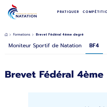
Navigation pr
Panneau de gestion des cookies
PRATIQUER
COMPÉTITI
Passer au contenu principal
Formations
Brevet Fédéral 4ème degré
Rubrique de page de base
Moniteur Sportif de Natation
BF4
Brevet Fédéral 4ème