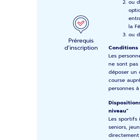
ou d
opti
entr
la F
ou d
Prérequis
d’inscription
Conditions 
Les personne
ne sont pas 
déposer un 
course auprè
personnes à 
Dispositions
niveau"
Les sportifs 
seniors, jeu
directement