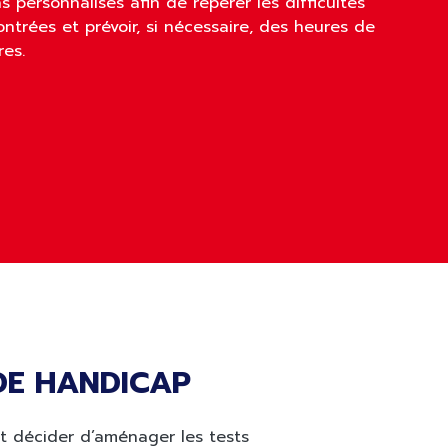
s personnalisés afin de repérer les difficultés
ntrées et prévoir, si nécessaire, des heures de
res.
 DE HANDICAP
ut décider d’aménager les tests