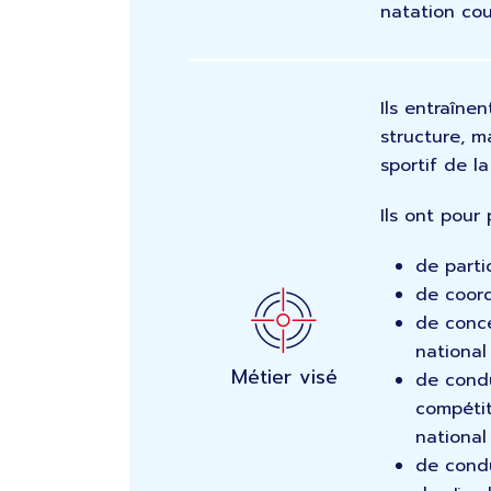
natation cou
Ils entraîne
structure, 
sportif de l
Ils ont pour 
de parti
de coord
de conce
national
Métier visé
de condu
compétit
national
de condu