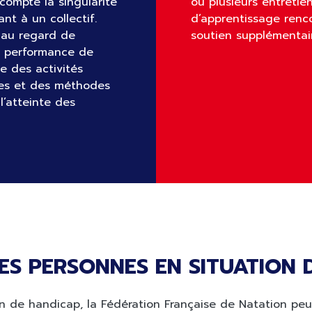
compte la singularité
ou plusieurs entretien
t à un collectif.
d’apprentissage renco
 au regard de
soutien supplémentai
e performance de
se des activités
es et des méthodes
l’atteinte des
LES PERSONNES EN SITUATION
on de handicap, la Fédération Française de Natation pe