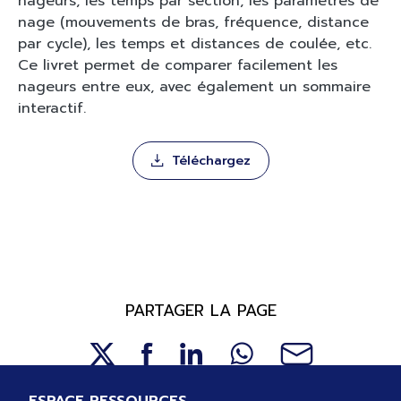
nageurs, les temps par section, les paramètres de
nage (mouvements de bras, fréquence, distance
par cycle), les temps et distances de coulée, etc.
Ce livret permet de comparer facilement les
nageurs entre eux, avec également un sommaire
interactif.
Téléchargez
PARTAGER LA PAGE
Pied de page