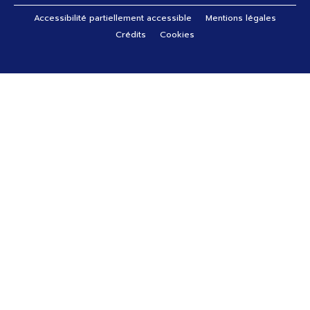
Pied de page
Accessibilité partiellement accessible
Mentions légales
Crédits
Cookies