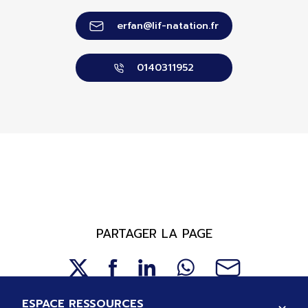
erfan@lif-natation.fr
0140311952
PARTAGER LA PAGE
Pied de page
ESPACE RESSOURCES