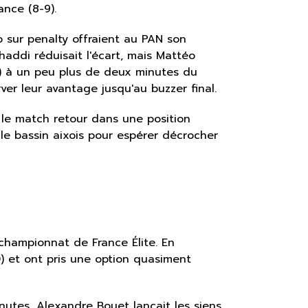
ance (8-9).
o sur penalty offraient au PAN son
haddi réduisait l'écart, mais Mattéo
2) à un peu plus de deux minutes du
rver leur avantage jusqu'au buzzer final.
a le match retour dans une position
 le bassin aixois pour espérer décrocher
championnat de France Élite. En
) et ont pris une option quasiment
inutes, Alexandre Bouet lançait les siens