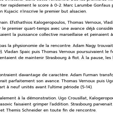
orter rapidement le score à 0-2. Marc Larumbe Gonfaus
 Kujacic n'inscrive le premier but alsacien.
emain. Efsthathios Kalogeropoulos, Thomas Vernoux, Vl
 le premier quart-temps avec une avance déjà considéra
saient la puissance collective marseillaise et peinaient 
s la physionomie de la rencontre. Adam Nagy trouvait 
10). Vladan Spaic puis Thomas Vernoux poursuivaient le 
tentaient de maintenir Strasbourg à flot. À la pause, l
 montraient davantage de caractère. Adam Furman transfo
e gérait parfaitement son avance. Thomas Vernoux puis U
art à neuf unités avant l'ultime période (5-14).
nalement à la démonstration. Ugo Crousillat, Kalogerop
sovic faisaient grimper l'addition. Strasbourg parvenai
y et Themis Schneider en toute fin de rencontre.