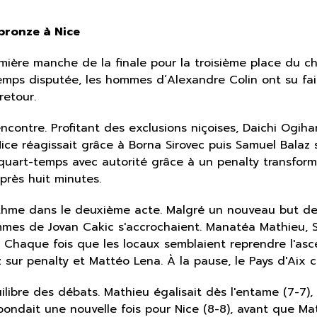
 bronze à Nice
mière manche de la finale pour la troisième place du c
temps disputée, les hommes d’Alexandre Colin ont su fai
retour.
ncontre. Profitant des exclusions niçoises, Daichi Ogih
Nice réagissait grâce à Borna Sirovec puis Samuel Balaz 
r quart-temps avec autorité grâce à un penalty transfor
près huit minutes.
ythme dans le deuxième acte. Malgré un nouveau but de
mmes de Jovan Cakic s'accrochaient. Manatéa Mathieu, 
. Chaque fois que les locaux semblaient reprendre l'asc
r penalty et Mattéo Lena. À la pause, le Pays d'Aix co
uilibre des débats. Mathieu égalisait dès l'entame (7-7
épondait une nouvelle fois pour Nice (8-8), avant que M