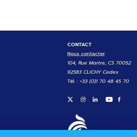
CONTACT
Nous contacter
104, Rue Martre, CS 70052
92583 CLICHY Cedex
Tél. :
+33 (0)1 70 48 45 70
Suivez-nous sur Twitter (
Suivez-nous sur Inst
Suivez-nous sur
Suivez-no
Suivez