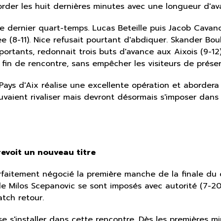
rder les huit dernières minutes avec une longueur d'av
le dernier quart-temps. Lucas Beteille puis Jacob Cavan
 (8-11). Nice refusait pourtant d'abdiquer. Skander Bou
portants, redonnait trois buts d'avance aux Aixois (9-1
en fin de rencontre, sans empêcher les visiteurs de prése
le Pays d'Aix réalise une excellente opération et aborder
ouvaient rivaliser mais devront désormais s'imposer dans
revoit un nouveau titre
rfaitement négocié la première manche de la finale du 
 Milos Scepanovic se sont imposés avec autorité (7-20
atch retour.
se s'installer dans cette rencontre. Dès les premières m